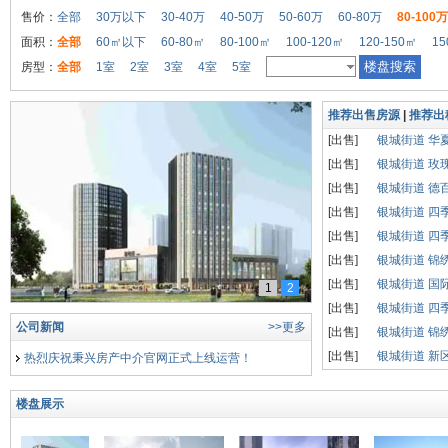
售价：
全部
30万以下
30-40万
40-50万
50-60万
60-80万
80-100万
面积：
全部
60㎡以下
60-80㎡
80-100㎡
100-120㎡
120-150㎡
15
房型：
全部
1室
2室
3室
4室
5室
推荐出售房源
|
推荐出
[出售]
银城街道 华
[出售]
银城街道 玫
[出售]
银城街道 德
[出售]
银城街道 四
[出售]
银城街道 四
[出售]
银城街道 锦
[出售]
银城街道 国
1
2
夏津出售二手房
[出售]
银城街道 四
公司新闻
>>更多
[出售]
银城街道 锦
[出售]
银城街道 新
热烈庆祝秉兴房产中介官网正式上线运营！
楼盘展示