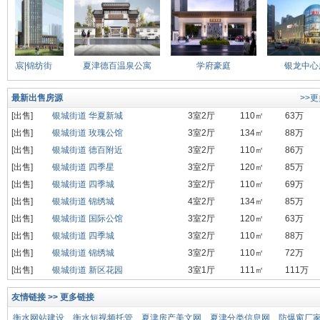
锦宸|锦纺街
夏津德百温泉公寓
学府豪庭
银龙中心广
最新出售房源
>>
[出售]
银城街道 华夏新城
3室2厅
110㎡
63万
[出售]
银城街道 玫瑰公馆
3室2厅
134㎡
88万
[出售]
银城街道 德百附近
3室2厅
110㎡
86万
[出售]
银城街道 四季星
3室2厅
120㎡
85万
[出售]
银城街道 四季城
3室2厅
110㎡
69万
[出售]
银城街道 锦绣城
4室2厅
134㎡
85万
[出售]
银城街道 国际公馆
3室2厅
120㎡
63万
[出售]
银城街道 四季城
3室2厅
110㎡
88万
[出售]
银城街道 锦绣城
3室2厅
110㎡
72万
[出售]
银城街道 新区花园
3室1厅
111㎡
111万
友情链接 >> 更多链接
衡水网站建设
衡水短视频托管
夏津房产美文网
夏津分类信息网
防爆窗厂