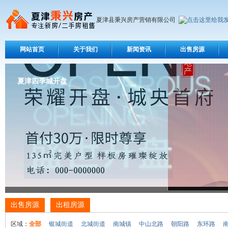
夏津县秉兴房产营销有限公司
网站首页
关于我们
新闻资讯
出售房源
夏津四季城开盘
出售房源
出租房源
区域：
全部
银城街道
北城街道
南城镇
中山北路
朝阳路
东环路