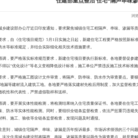
住建部重点整治 住宅“隔声串味渗
浏览
城乡建设部办公厅近日印发通知，要求聚焦城镇住宅工程隔声、串味、渗漏等
要求，自《住宅项目规范》5月1日实施之日起，新建住宅工程要严格按照新标
防水等标准规定，并结合实际细化相关技术措施要求。
强调，要严格落实标准规范要求，新建住宅项目要执行新标准。各地要督促参
不得以“优化设计”等名义变相降低设计标准，施工单位严禁违反施工技术标准
要求，要严格施工图设计文件审查，将隔声、防串味、防水作为审查要点。要狠
和地漏等建材流入建筑工地。各地要严格落实建材先检后用制度，加大监督检查
随机性和代表性，严禁虚假取样和送样。
强调，要开展实体性能检测，将检测结果纳入住宅质量保证书。各地要在住宅
味、防水等实体性能检测。同时，要组织全链条监督检查，依法严惩重罚违规
材料、施工、验收等全链条监督检查，发现问题及时通报。
注意到，城镇住宅隔声、串味、渗漏是历年投诉最多、市场诉求很强的三个问
。这次住房城乡建设部将隔声、串味、渗漏等质量问题作为审查要点，就是要