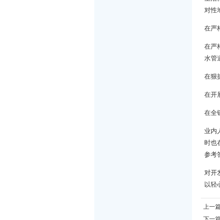
对性
在严
在严
水管
在狠
在开
在全
业内
时也
参考
对开
以轻
上一
下一