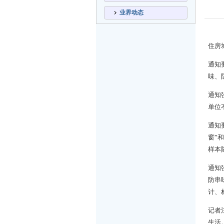
业界动态
住房
通知
味、
通知
单位
通知
窗”
样本
通知
防串
计、
记者
生活