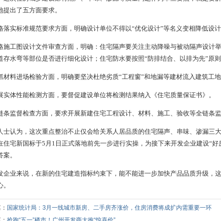
地提出了五方面要求。
格落实标准规范要求方面，明确设计单位不得以“优化设计”等名义变相降低设
格施工图设计文件审查方面，明确：住宅隔声要关注主动降噪与被动隔声设计
道存水弯等部位是否进行细化设计；住宅防水要按照“防排结合、以排为先”原
抓材料进场检验方面，明确要坚决杜绝劣质“工程窗”和地漏等建材流入建筑工
展实体性能检测方面，要督促建设单位将检测结果纳入《住宅质量保证书》。
链条监督检查方面，要求开展新建住宅工程设计、材料、施工、验收等全链条
人士认为，这次重点整治不止仅会给关系人居品质的住宅隔声、串味、渗漏三
在住宅新国标于5月1日正式落地前先一步进行实操，为接下来开发企业建设“好
答案。
发企业来说，在新的住宅建造指标约束下，能不能进一步加快产品品质升级，这
心。
篇：
国家统计局：3月一线城市新房、二手房齐涨价，住房消费将成扩内需重要一环
篇：
抢跑“五一”楼市！广州开发商大推“惊喜价”