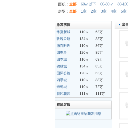
面积：
全部
60㎡以下
60-80㎡
80-1
房型：
全部
1室
2室
3室
4室
5室
出
推荐房源
华夏新城
110㎡
63万
玫瑰公馆
134㎡
88万
德百附近
110㎡
86万
四季星
120㎡
85万
四季城
110㎡
69万
锦绣城
134㎡
85万
国际公馆
120㎡
63万
四季城
110㎡
88万
锦绣城
110㎡
72万
新区花园
111㎡
111万
在线客服