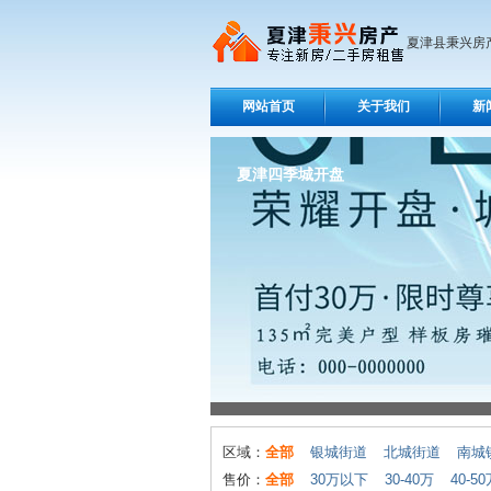
夏津县秉兴房
网站首页
关于我们
新
夏津四季城开盘
区域：
全部
银城街道
北城街道
南城
售价：
全部
30万以下
30-40万
40-5