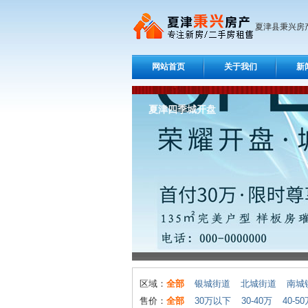
夏津县秉兴房
网站首页
关于我们
新
夏津四季城开盘
区域：
全部
银城街道
北城街道
南城
售价：
全部
30万以下
30-40万
40-5