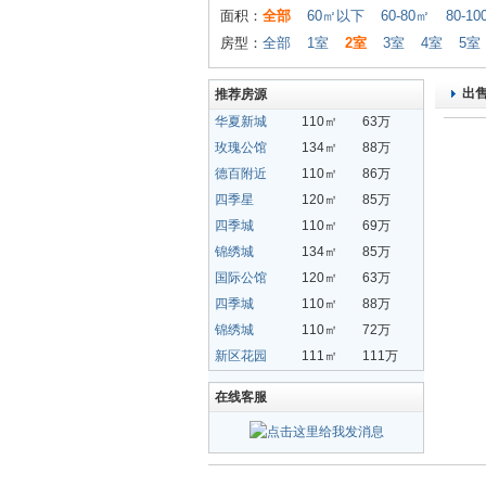
面积：
全部
60㎡以下
60-80㎡
80-1
房型：
全部
1室
2室
3室
4室
5室
出
推荐房源
华夏新城
110㎡
63万
玫瑰公馆
134㎡
88万
德百附近
110㎡
86万
四季星
120㎡
85万
四季城
110㎡
69万
锦绣城
134㎡
85万
国际公馆
120㎡
63万
四季城
110㎡
88万
锦绣城
110㎡
72万
新区花园
111㎡
111万
在线客服