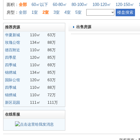
面积：
全部
60㎡以下
60-80㎡
80-100㎡
100-120㎡
120-150㎡
房型：
全部
1室
2室
3室
4室
5室
出售房源
推荐房源
华夏新城
110㎡
63万
玫瑰公馆
134㎡
88万
德百附近
110㎡
86万
四季星
120㎡
85万
四季城
110㎡
69万
锦绣城
134㎡
85万
国际公馆
120㎡
63万
四季城
110㎡
88万
锦绣城
110㎡
72万
新区花园
111㎡
111万
在线客服