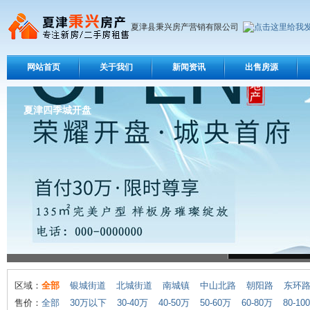
夏津县秉兴房产营销有限公司
网站首页
关于我们
新闻资讯
出售房源
夏津四季城开盘
区域：
全部
银城街道
北城街道
南城镇
中山北路
朝阳路
东环
售价：
全部
30万以下
30-40万
40-50万
50-60万
60-80万
80-10