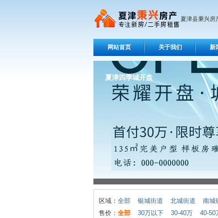
夏津县秉兴房
网站首页
关于我们
新
夏津四季城开盘
区域：
全部
银城街道
北城街道
南城
售价：
全部
30万以下
30-40万
40-5