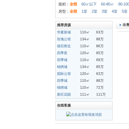
面积：
全部
60㎡以下
60-80㎡
80-1
房型：
全部
1室
2室
3室
4室
5室
出
推荐房源
华夏新城
110㎡
63万
玫瑰公馆
134㎡
88万
德百附近
110㎡
86万
四季星
120㎡
85万
四季城
110㎡
69万
锦绣城
134㎡
85万
国际公馆
120㎡
63万
四季城
110㎡
88万
锦绣城
110㎡
72万
新区花园
111㎡
111万
在线客服