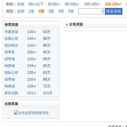
面积：
全部
60㎡以下
60-80㎡
80-100㎡
100-120㎡
120-150㎡
房型：
全部
1室
2室
3室
4室
5室
出售房源
推荐房源
华夏新城
110㎡
63万
玫瑰公馆
134㎡
88万
德百附近
110㎡
86万
四季星
120㎡
85万
四季城
110㎡
69万
锦绣城
134㎡
85万
国际公馆
120㎡
63万
四季城
110㎡
88万
锦绣城
110㎡
72万
新区花园
111㎡
111万
在线客服