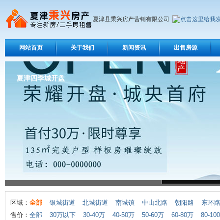
夏津县秉兴房产营销有限公司
网站首页
关于我们
新闻资讯
出售房源
夏津四季城开盘
区域：
全部
银城街道
北城街道
南城镇
中山北路
朝阳路
东环
售价：
全部
30万以下
30-40万
40-50万
50-60万
60-80万
80-10