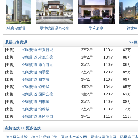
兆锦宸|锦纺街
夏津德百温泉公寓
学府豪庭
银龙中心
最新出售房源
>>
[出售]
银城街道 华夏新城
3室2厅
110㎡
63万
[出售]
银城街道 玫瑰公馆
3室2厅
134㎡
88万
[出售]
银城街道 德百附近
3室2厅
110㎡
86万
[出售]
银城街道 四季星
3室2厅
120㎡
85万
[出售]
银城街道 四季城
3室2厅
110㎡
69万
[出售]
银城街道 锦绣城
4室2厅
134㎡
85万
[出售]
银城街道 国际公馆
3室2厅
120㎡
63万
[出售]
银城街道 四季城
3室2厅
110㎡
88万
[出售]
银城街道 锦绣城
3室2厅
110㎡
72万
[出售]
银城街道 新区花园
3室1厅
111㎡
111万
友情链接 >> 更多链接
衡水网站建设
衡水短视频托管
夏津房产美文网
夏津分类信息网
防爆窗厂