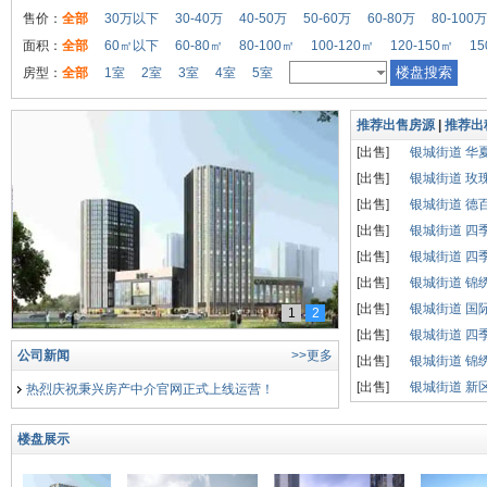
售价：
全部
30万以下
30-40万
40-50万
50-60万
60-80万
80-100万
面积：
全部
60㎡以下
60-80㎡
80-100㎡
100-120㎡
120-150㎡
15
房型：
全部
1室
2室
3室
4室
5室
推荐出售房源
|
推荐出
[出售]
银城街道 华
[出售]
银城街道 玫
[出售]
银城街道 德
[出售]
银城街道 四
[出售]
银城街道 四
[出售]
银城街道 锦
[出售]
银城街道 国
1
2
夏津出售二手房
[出售]
银城街道 四
公司新闻
>>更多
[出售]
银城街道 锦
[出售]
银城街道 新
热烈庆祝秉兴房产中介官网正式上线运营！
楼盘展示