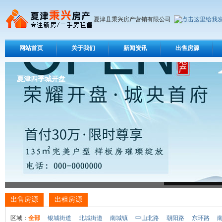
夏津县秉兴房产营销有限公司
网站首页
关于我们
新闻资讯
出售房源
夏津四季城开盘
出售房源
出租房源
区域：
全部
银城街道
北城街道
南城镇
中山北路
朝阳路
东环路